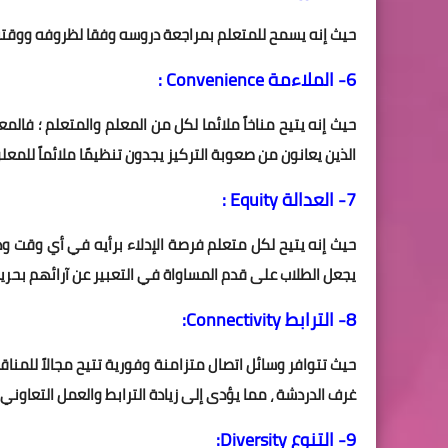
حيث إنه يسمح للمتعلم بمراجعة دروسه وفقا لظروفه ووقته
6- الملاءمة Convenience :
حيث إنه يتيح مناخاً ملائما لكل من المعلم والمتعلم ؛ فالمع
الذين يعانون من صعوبة التركيز يجدون تنظيمًا ملائماً للمع
7- العدالة Equity :
حيث إنه يتيح لكل متعلم فرصة الإدلاء برأيه في أي وقت ودو
يجعل الطلاب على قدم المساواة في التعبير عن آرائهم بحرية
8- الترابط Connectivity:
حيث تتوافر وسائل اتصال متزامنة وفورية تتيح مجالاً للمنا
غرف الدردشة ، مما يؤدى إلى زيادة الترابط والعمل التعاون
9- التنوع Diversity: