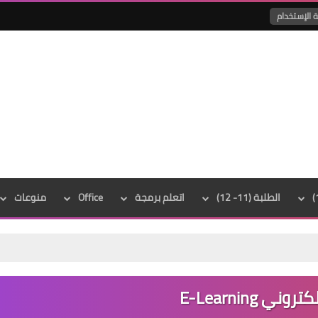
 الإستخدام
الطلبة (11- 12)
اتعلم برمجة
Office
منوعات
ني E-Learning