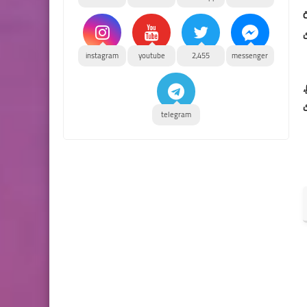
ة
instagram
youtube
2,455
messenger
telegram