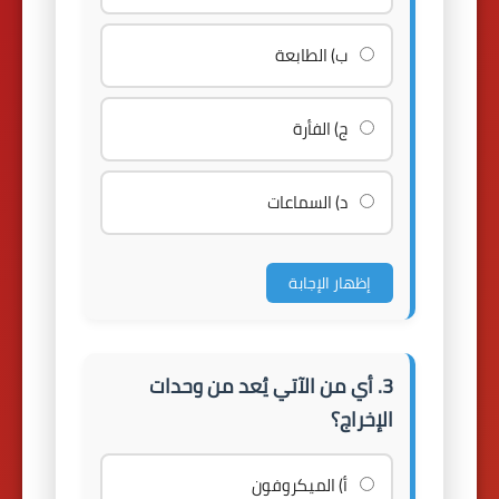
ب) الطابعة
ج) الفأرة
د) السماعات
إظهار الإجابة
3. أي من الآتي يُعد من وحدات
الإخراج؟
أ) الميكروفون