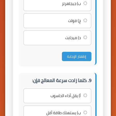
ب) جيجاهرتز
ج) فولت
د) ميجابت
إظهار الإجابة
9. كلما زادت سرعة المعالج فإن:
أ) يقل أداء الحاسوب
ب) يستهلك طاقة أقل