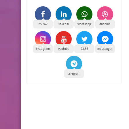
25,742
linkedin
whatsapp
dribbble
instagram
youtube
2,455
messenger
telegram