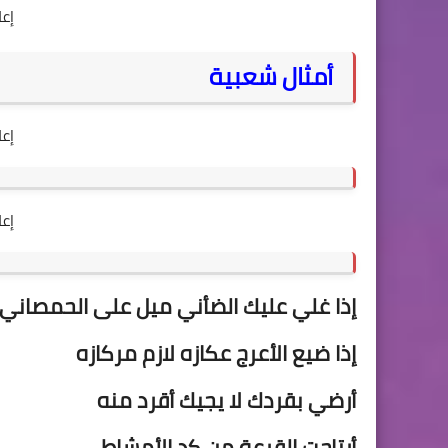
إع
أمثال شعبية
إع
إع
إذا غلي عليك الضأني ميل على الحمصاني
إذا ضيع الأعرج
عكازه لازم مركازه
أرضي بقردك لا يجيك أقرد منه
أرتاحت القرعة من كد
الأمشاط