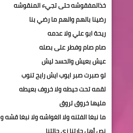
خذ
المفقوشه حتى تجيء المنقوشه
رضينا بالهم والهم ما رضي بنا
ريحة ابو علي ولا
عدمه
صام صام وفطر على بصله
عيش بعيش والحسد ليش
لو صبرت صبر ايوب ايش
رايح تنوب
لقمه تحت حيطه ولا خروف بعيطه
مليها خروق تروق
ما نبغا
الفتنه ولا الغواشه ولا نبغا قشه و
نص أهل حارتنا زي حالتنا